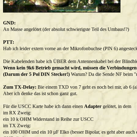
GND:
An Masse angelötet (der absolut schwierigste Teil des Umbaus!?)
PTT:
Hab ich leider extern vorne an der Mikrofonbuchse (PIN 6) angestec
Die Kabelenden habe ich ÜBER dem Antennenkabel bei der Blindblen
Wenn kein 9k6 Betrieb gemacht wird, müssen die Verbindunge
(Darum der 5 Pol DIN Stecker!)
Warum? Da die Sende NF beim "n
Zum TX-Delay:
Bie einem TXD von 7 geht es noch bei mir, ab 6 (al
Aber ich denke das ist schon ganz gut.
Für die USCC Karte habe ich dann einen
Adapter
gelötet, in dem
im RX Zweig:
ein 10 k OHM Widerstand in Reihe zur USCC
im TX Zweig:
ein 100 OHM und ein 10 µF Elko (besser Bipolar, es geht aber auch