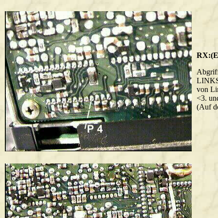
RX:(E
Abgrif
LINKS
von Li
<3. un
(Auf d