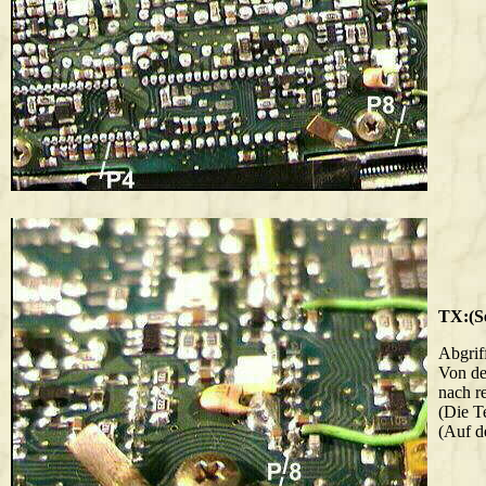
TX:(S
Abgrif
Von de
nach r
(Die T
(Auf d